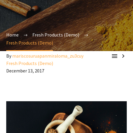
Home
Fresh Products (Demo)
Fresh Products (Demo)


By
mariscosuruapanmiraloma_zu3cuy
Fresh Products (Demo)
December 13, 2017